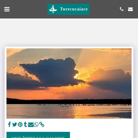
Turecucaiace